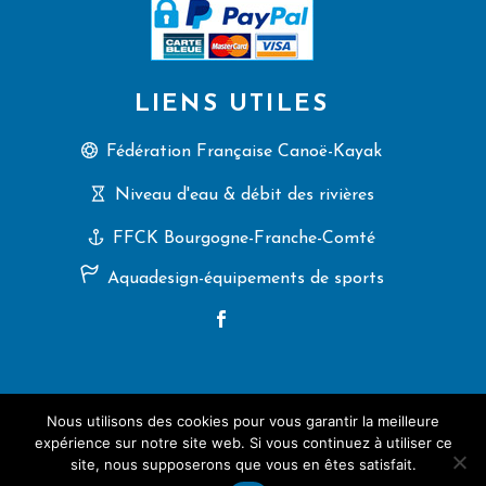
LIENS UTILES
Fédération Française Canoë-Kayak
Niveau d'eau & débit des rivières
FFCK Bourgogne-Franche-Comté
Aquadesign-équipements de sports
Nous utilisons des cookies pour vous garantir la meilleure
2025 (C) CK Villers-le-Lac, tous droits réservés.
expérience sur notre site web. Si vous continuez à utiliser ce
Une création
Artemisia Conseil
site, nous supposerons que vous en êtes satisfait.