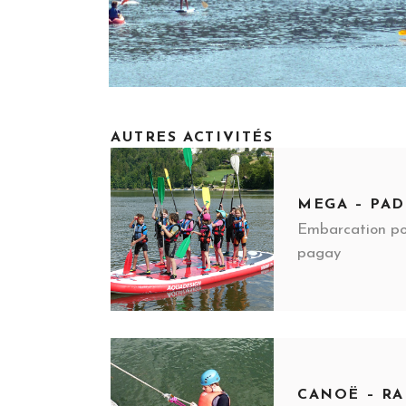
AUTRES ACTIVITÉS
MEGA – PA
Embarcation po
pagay
CANOË – R