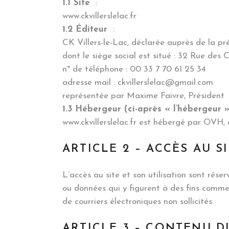
1.1 Site
:
www.ckvillerslelac.fr
1.2 Éditeur
:
CK Villers-le-Lac, déclarée auprès de la 
dont le siège social est situé : 32 Rue des 
n° de téléphone : 00 33 7 70 61 25 34
adresse mail : ckvillerslelac@gmail.com
représentée par Maxime Faivre, Président
1.3 Hébergeur (ci-après « l’hébergeur »
www.ckvillerslelac.fr est hébergé par OVH,
ARTICLE 2 – ACCÈS AU S
L’accès au site et son utilisation sont rése
ou données qui y figurent à des fins commer
de courriers électroniques non sollicités.
ARTICLE 3 – CONTENU D