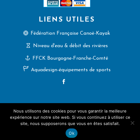
LIENS UTILES
Fédération Française Canoë-Kayak
Niveau d'eau & débit des rivières
FFCK Bourgogne-Franche-Comté
Aquadesign-équipements de sports
Nous utilisons des cookies pour vous garantir la meilleure
2025 (C) CK Villers-le-Lac, tous droits réservés.
expérience sur notre site web. Si vous continuez à utiliser ce
Une création
Artemisia Conseil
site, nous supposerons que vous en êtes satisfait.
Ok
Mention légales et politique de confidentialité