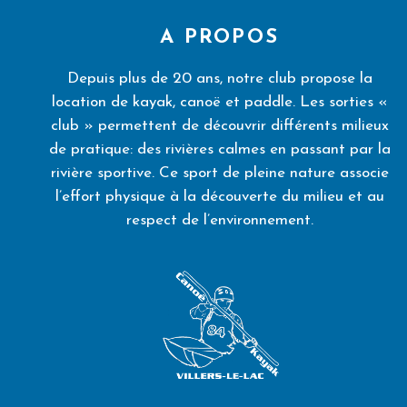
A PROPOS
Depuis plus de 20 ans, notre club propose la
location de kayak, canoë et paddle. Les sorties «
club » permettent de découvrir différents milieux
de pratique: des rivières calmes en passant par la
rivière sportive. Ce sport de pleine nature associe
l’effort physique à la découverte du milieu et au
respect de l’environnement.